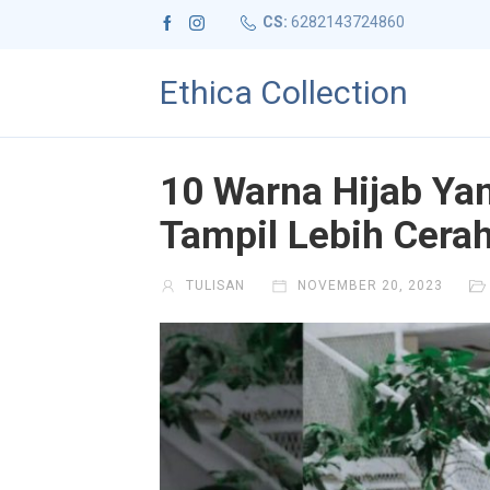
CS:
6282143724860
Ethica Collection
10 Warna Hijab Y
Tampil Lebih Cera
TULISAN
NOVEMBER 20, 2023