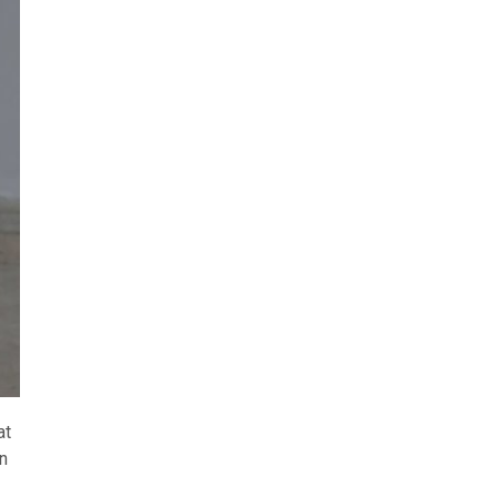
at
an