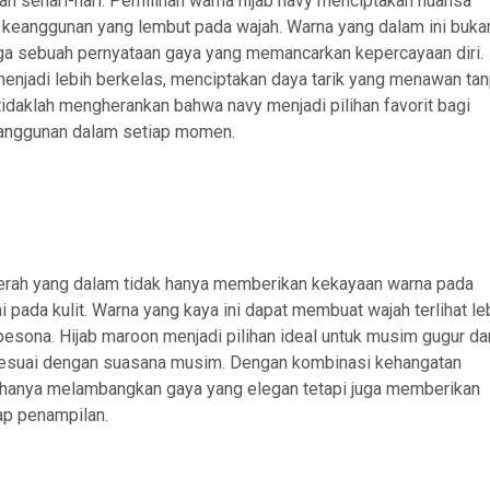
n sehari-hari. Pemilihan warna hijab navy menciptakan nuansa
eanggunan yang lembut pada wajah. Warna yang dalam ini buka
juga sebuah pernyataan gaya yang memancarkan kepercayaan diri.
enjadi lebih berkelas, menciptakan daya tarik yang menawan ta
idaklah mengherankan bahwa navy menjadi pilihan favorit bagi
anggunan dalam setiap momen.
erah yang dalam tidak hanya memberikan kekayaan warna pada
i pada kulit. Warna yang kaya ini dapat membuat wajah terlihat le
sona. Hijab maroon menjadi pilihan ideal untuk musim gugur da
sesuai dengan suasana musim. Dengan kombinasi kehangatan
k hanya melambangkan gaya yang elegan tetapi juga memberikan
ap penampilan.