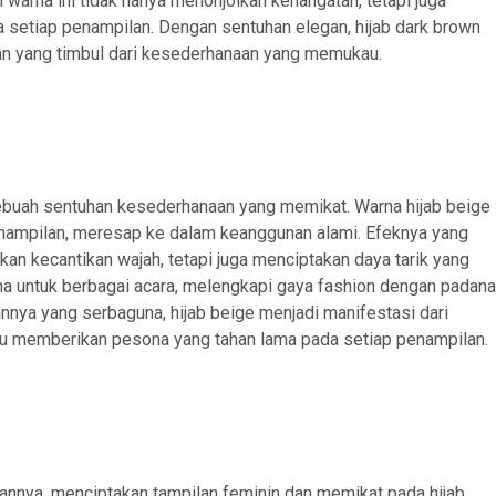
warna ini tidak hanya menonjolkan kehangatan, tetapi juga
 setiap penampilan. Dengan sentuhan elegan, hijab dark brown
n yang timbul dari kesederhanaan yang memukau.
sebuah sentuhan kesederhanaan yang memikat. Warna hijab beige
mpilan, meresap ke dalam keanggunan alami. Efeknya yang
kan kecantikan wajah, tetapi juga menciptakan daya tarik yang
rna untuk berbagai acara, melengkapi gaya fashion dengan padan
ya yang serbaguna, hijab beige menjadi manifestasi dari
alu memberikan pesona yang tahan lama pada setiap penampilan.
nnya, menciptakan tampilan feminin dan memikat pada hijab.