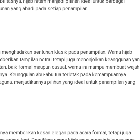
ilitasnya, hijab hitam menjadi pilihan ideal untuk berbagai
nan yang abadi pada setiap penampilan.
u menghadirkan sentuhan klasik pada penampilan. Warna hijab
berikan tampilan netral tetapi juga menonjolkan keanggunan ya
tan, baik formal maupun casual, warna ini mampu membuat wajah
annya. Keunggulan abu-abu tua terletak pada kemampuannya
una, menjadikannya pilihan yang ideal untuk penampilan yang
nya memberikan kesan elegan pada acara formal, tetapi juga