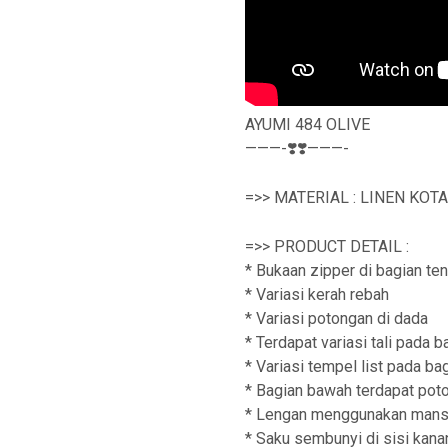
AYUMI 484 OLIVE
———-❣️❣️———-
=>> MATERIAL : LINEN KOT
=>> PRODUCT DETAIL :
* Bukaan zipper di bagian te
* Variasi kerah rebah
* Variasi potongan di dada
* Terdapat variasi tali pada 
* Variasi tempel list pada b
* Bagian bawah terdapat pot
* Lengan menggunakan mans
* Saku sembunyi di sisi kana