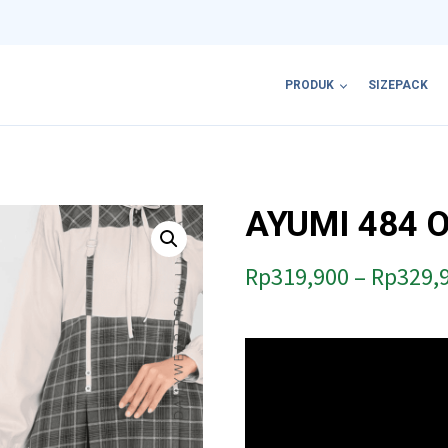
PRODUK
SIZEPACK
AYUMI 484 O
Rp
319,900
–
Rp
329,