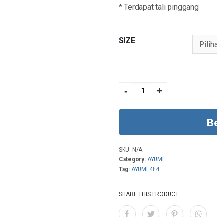
* Terdapat tali pinggang
SIZE
AYUMI 484 OLIVE
quantity
-
+
B
SKU:
N/A
Category:
AYUMI
Tag:
AYUMI 484
SHARE THIS PRODUCT