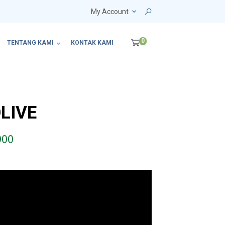
My Account
0
TENTANG KAMI
KONTAK KAMI
LIVE
P
900
r
i
c
e
r