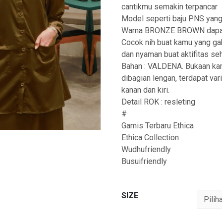
cantikmu semakin terpancar
Model seperti baju PNS yan
Warna BRONZE BROWN dapat 
Cocok nih buat kamu yang gak
dan nyaman buat aktifitas seha
Bahan : VALDENA. Bukaan kan
dibagian lengan, terdapat var
kanan dan kiri.
Detail ROK : resleting
#
Gamis Terbaru Ethica
Ethica Collection
Wudhufriendly
Busuifriendly
SIZE