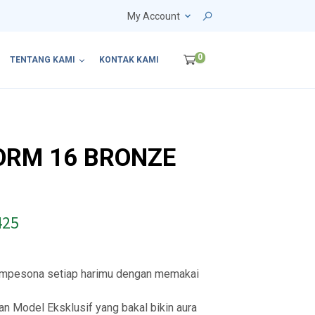
My Account
0
TENTANG KAMI
KONTAK KAMI
ORM 16 BRONZE
P
425
r
i
empesona setiap harimu dengan memakai
c
n Model Eksklusif yang bakal bikin aura
e