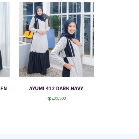
4
2
5
EEN
AYUMI 412 DARK NAVY
Rp
299,900