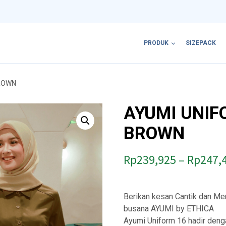
PRODUK
SIZEPACK
BROWN
AYUMI UNIF
BROWN
Rp
239,925
–
Rp
247,
Berikan kesan Cantik dan M
busana AYUMI by ETHICA
Ayumi Uniform 16 hadir denga