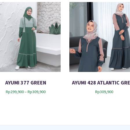
AYUMI 377 GREEN
AYUMI 428 ATLANTIC GR
P
Rp
299,900
–
Rp
309,900
Rp
309,900
r
i
c
e
r
a