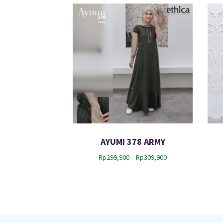
AYUMI 378 ARMY
P
Rp
299,900
–
Rp
309,900
r
i
c
e
r
a