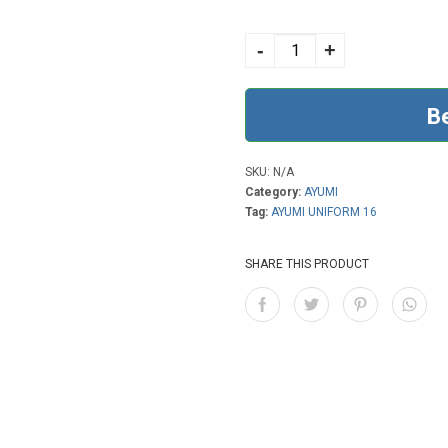
AYUMI UNIFORM 16
BRONZE BROWN
-
+
quantity
B
SKU:
N/A
Category:
AYUMI
Tag:
AYUMI UNIFORM 16
SHARE THIS PRODUCT