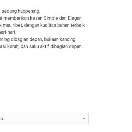
r
g sedang happening.
a
memberikan kesan Simple dan Elegan.
 mau ribet, dengan kualitas bahan terbaik
n
ri-hari.
g
cing dibagian depan, bukaan kancing
e
iasi kerah, dan saku aktif dibagian depan
:
R
p
2
3
9
,
9
2