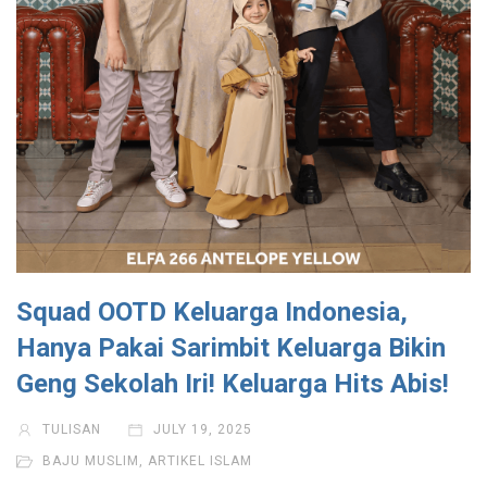
Squad OOTD Keluarga Indonesia,
Hanya Pakai Sarimbit Keluarga Bikin
Geng Sekolah Iri! Keluarga Hits Abis!
TULISAN
JULY 19, 2025
BAJU MUSLIM
,
ARTIKEL ISLAM