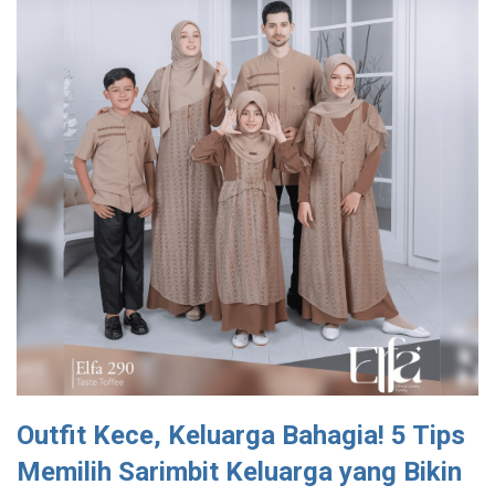
Outfit Kece, Keluarga Bahagia! 5 Tips
Memilih Sarimbit Keluarga yang Bikin