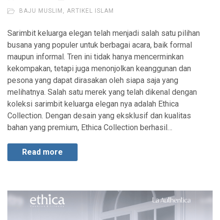
BAJU MUSLIM
,
ARTIKEL ISLAM
Sarimbit keluarga elegan telah menjadi salah satu pilihan
busana yang populer untuk berbagai acara, baik formal
maupun informal. Tren ini tidak hanya mencerminkan
kekompakan, tetapi juga menonjolkan keanggunan dan
pesona yang dapat dirasakan oleh siapa saja yang
melihatnya. Salah satu merek yang telah dikenal dengan
koleksi sarimbit keluarga elegan nya adalah Ethica
Collection. Dengan desain yang eksklusif dan kualitas
bahan yang premium, Ethica Collection berhasil…
Read more