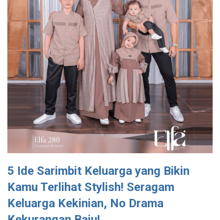
5 Ide Sarimbit Keluarga yang Bikin
Kamu Terlihat Stylish! Seragam
Keluarga Kekinian, No Drama
Kekurangan Baju!