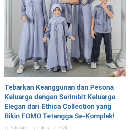
Tebarkan Keanggunan dan Pesona
Keluarga dengan Sarimbit Keluarga
Elegan dari Ethica Collection yang
Bikin FOMO Tetangga Se-Komplek!
TULISAN
JULY 19, 2025