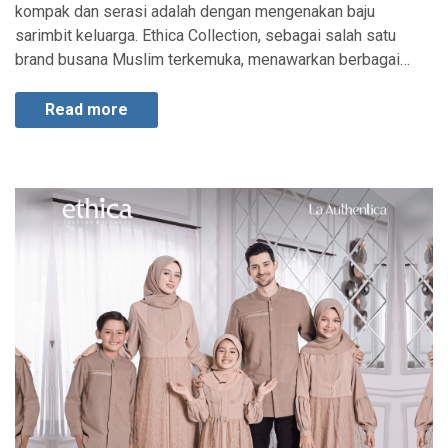
kompak dan serasi adalah dengan mengenakan baju
sarimbit keluarga. Ethica Collection, sebagai salah satu
brand busana Muslim terkemuka, menawarkan berbagai…
Read more