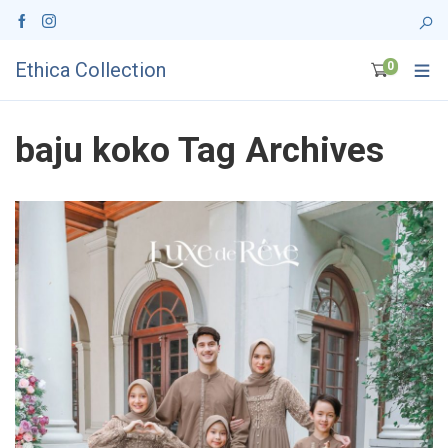
Ethica Collection
0
baju koko Tag Archives