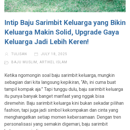
Intip Baju Sarimbit Keluarga yang Bikin
Keluarga Makin Solid, Upgrade Gaya
Keluarga Jadi Lebih Keren!
TULISAN
JULY 18, 2025
BAJU MUSLIM
,
ARTIKEL ISLAM
Ketika ngomongin soal baju sarimbit keluarga, mungkin
sebagian dari kita langsung kepikiran, “Ah, ini cuma buat
tampil kompak aja.” Tapi tunggu dulu, baju sarimbit keluarga
itu punya banyak banget manfaat yang nggak bisa
diremehin. Baju sarimbit keluarga kini bukan sekadar pilihan
fashion, tapi juga jadi simbol kekompakan dan cinta yang
menghangatkan setiap momen kebersamaan. Dengan tren
personalisasi yang semakin digemari, baju sarimbit