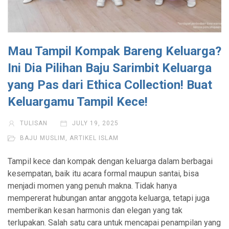
Mau Tampil Kompak Bareng Keluarga?
Ini Dia Pilihan Baju Sarimbit Keluarga
yang Pas dari Ethica Collection! Buat
Keluargamu Tampil Kece!
TULISAN
JULY 19, 2025
BAJU MUSLIM
,
ARTIKEL ISLAM
Tampil kece dan kompak dengan keluarga dalam berbagai
kesempatan, baik itu acara formal maupun santai, bisa
menjadi momen yang penuh makna. Tidak hanya
mempererat hubungan antar anggota keluarga, tetapi juga
memberikan kesan harmonis dan elegan yang tak
terlupakan. Salah satu cara untuk mencapai penampilan yang