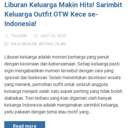
Liburan Keluarga Makin Hits! Sarimbit
Keluarga Outfit OTW Kece se-
Indonesia!
TULISAN
JULY 18, 2025
BAJU MUSLIM
,
ARTIKEL ISLAM
Liburan keluarga adalah momen berharga yang penuh
dengan keceriaan dan kebersamaan. Setiap keluarga pasti
ingin mengabadikan momen tersebut dengan cara yang
spesial dan berkesan. Selain menentukan destinasi wisata
yang menarik, pemilihan outfit untuk seluruh anggota
keluarga menjadi salah satu aspek penting yang tidak boleh
diabaikan. Tren terbaru yang kian digemari oleh banyak
keluarga Indonesia adalah mengenakan sarimbit keluarga,
yaitu pakaian dengan tema atau motif yang…
Read more