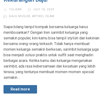
TULISAN
JULY 18, 2025
BAJU MUSLIM
,
ARTIKEL ISLAM
Siapa bilang tampil kompak bersama keluarga harus
membosankan? Dengan tren sarimbit keluarga yang
semakin populer, kini kamu bisa tampil stylish dan kekinian
bersama orang-orang terkasih. Tidak hanya membuat
momen keluarga semakin berkesan, sarimbit keluarga juga
bisa menjadi solusi praktis untuk outfit saat menghadiri
berbagai acara. Ketika kamu dan keluarga mengenakan
sarimbit, ada rasa kebersamaan dan kesatuan yang lebih
terasa, yang tentunya membuat momen-momen spesial
semakin…
Read more