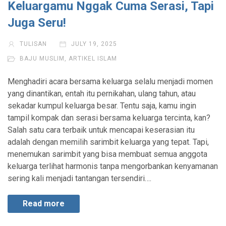
Keluargamu Nggak Cuma Serasi, Tapi
Juga Seru!
TULISAN
JULY 19, 2025
BAJU MUSLIM
,
ARTIKEL ISLAM
Menghadiri acara bersama keluarga selalu menjadi momen
yang dinantikan, entah itu pernikahan, ulang tahun, atau
sekadar kumpul keluarga besar. Tentu saja, kamu ingin
tampil kompak dan serasi bersama keluarga tercinta, kan?
Salah satu cara terbaik untuk mencapai keserasian itu
adalah dengan memilih sarimbit keluarga yang tepat. Tapi,
menemukan sarimbit yang bisa membuat semua anggota
keluarga terlihat harmonis tanpa mengorbankan kenyamanan
sering kali menjadi tantangan tersendiri….
Read more