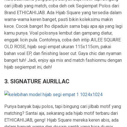
cari jilbab yang match, coba deh cek Segiempat Polos dari
Brand ETHICAHIJAB. Ada Hijab Square yang tersedia dalam
warna-warna keren banget, pasti bikin koleksimu makin
kece. Cocok banget lho dipaduin sama baju apa aja yang lagi
kamu punya. Voal polosnya lembut dan gampang diatur,
enggak licin pula. Contohnya, coba deh intip AILEE SQUARE
OLD ROSE, hijab segi empat ukuran 115x115cm, pakai
bahan voal EP, dan finishing laser cut. Gaya chic dan nyaman
banget tuh! Jadi, enjoy aja mix and match fashionmu dengan
hijab segiempat ini, deh!
3. SIGNATURE AURILLAC
Punya banyak baju polos, tapi bingung cari jilbab motif yang
matching? Santai aja, sekarang ada hijab motif terbaru dari
ETHICAHIJAB, geng! Hijab Square mereka keren abis, ada
dalam banyak warna dan desain cantik yang bisa di-mix