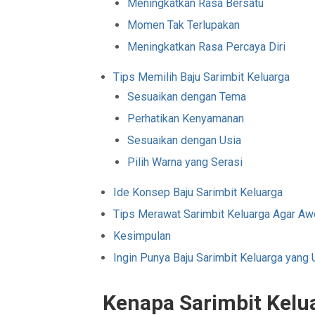
Meningkatkan Rasa Bersatu
Momen Tak Terlupakan
Meningkatkan Rasa Percaya Diri
Tips Memilih Baju Sarimbit Keluarga
Sesuaikan dengan Tema
Perhatikan Kenyamanan
Sesuaikan dengan Usia
Pilih Warna yang Serasi
Ide Konsep Baju Sarimbit Keluarga
Tips Merawat Sarimbit Keluarga Agar Aw
Kesimpulan
Ingin Punya Baju Sarimbit Keluarga yang U
Kenapa Sarimbit Kelua