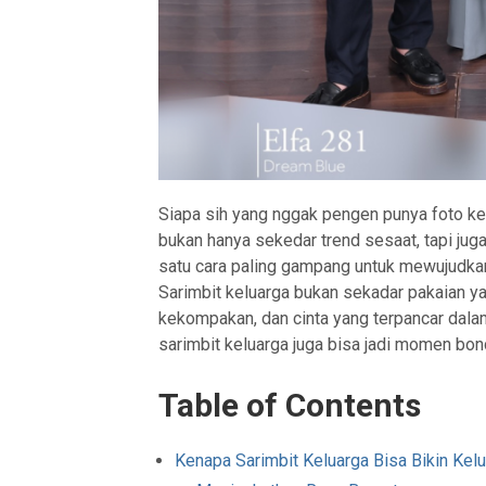
Siapa sih yang nggak pengen punya foto 
bukan hanya sekedar trend sesaat, tapi jug
satu cara paling gampang untuk mewujudkan
Sarimbit keluarga bukan sekadar pakaian ya
kekompakan, dan cinta yang terpancar dal
sarimbit keluarga juga bisa jadi momen bon
Table of Contents
Kenapa Sarimbit Keluarga Bisa Bikin Ke