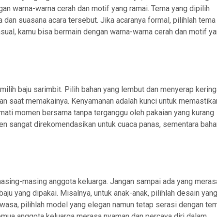
gan warna-warna cerah dan motif yang ramai. Tema yang dipilih
 dan suasana acara tersebut. Jika acaranya formal, pilihlah tema
kasual, kamu bisa bermain dengan warna-warna cerah dan motif y
ilih baju sarimbit. Pilih bahan yang lembut dan menyerap kering
an saat memakainya. Kenyamanan adalah kunci untuk memastika
mati momen bersama tanpa terganggu oleh pakaian yang kurang
linen sangat direkomendasikan untuk cuaca panas, sementara bah
 masing-masing anggota keluarga. Jangan sampai ada yang meras
aju yang dipakai. Misalnya, untuk anak-anak, pilihlah desain yan
wasa, pilihlah model yang elegan namun tetap serasi dengan te
emua anggota keluarga merasa nyaman dan percaya diri dalam