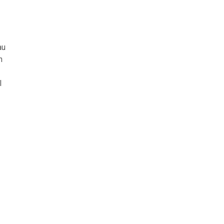
au
h
l