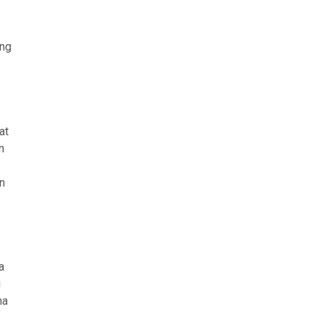
ang
at
n
an
a
g
ma