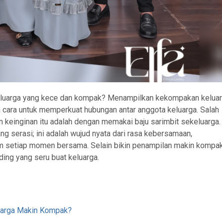
keluarga yang kece dan kompak? Menampilkan kekompakan kelua
a cara untuk memperkuat hubungan antar anggota keluarga. Salah
 keinginan itu adalah dengan memakai baju sarimbit sekeluarga.
ng serasi; ini adalah wujud nyata dari rasa kebersamaan,
am setiap momen bersama. Selain bikin penampilan makin kompak
ding yang seru buat keluarga.
luarga Makin Kompak?