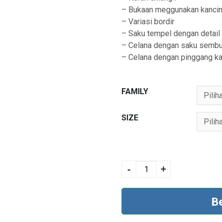
– Bukaan meggunakan kanci
– Variasi bordir
– Saku tempel dengan detail 
– Celana dengan saku sembu
– Celana dengan pinggang ka
FAMILY
SIZE
ROYAL 35 PLUM
MALAGA quantity
-
+
B