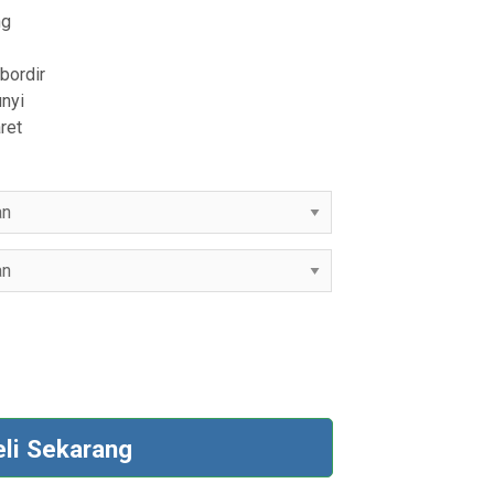
ng
bordir
nyi
ret
eli Sekarang