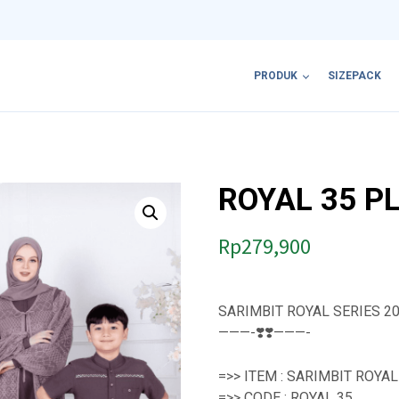
PRODUK
SIZEPACK
ROYAL 35 
Rp
279,900
SARIMBIT ROYAL SERIES 2
———-❣️❣️———-
=>> ITEM : SARIMBIT ROYA
=>> CODE : ROYAL 35