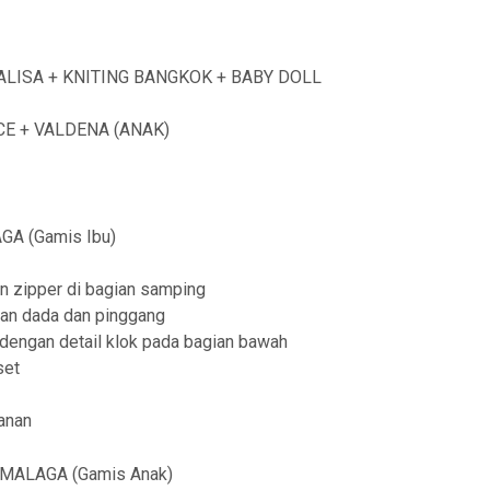
ALISA + KNITING BANGKOK + BABY DOLL
CE + VALDENA (ANAK)
A (Gamis Ibu)
 zipper di bagian samping
ian dada dan pinggang
g dengan detail klok pada bagian bawah
set
anan
MALAGA (Gamis Anak)