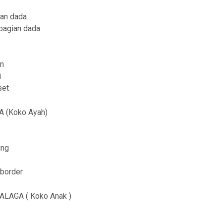
ian dada
ibagian dada
an
i
set
 (Koko Ayah)
ing
 border
LAGA ( Koko Anak )