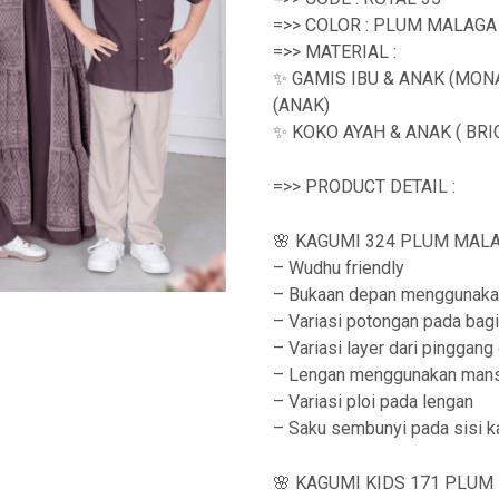
=>> COLOR : PLUM MALAGA
=>> MATERIAL :
✨ GAMIS IBU & ANAK (MON
(ANAK)
✨ KOKO AYAH & ANAK ( BRI
=>> PRODUCT DETAIL :
🌸 KAGUMI 324 PLUM MALAG
– Wudhu friendly
– Bukaan depan menggunakan
– Variasi potongan pada bag
– Variasi layer dari pinggan
– Lengan menggunakan man
– Variasi ploi pada lengan
– Saku sembunyi pada sisi k
🌸 KAGUMI KIDS 171 PLUM 