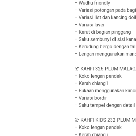
– Wudhu friendly
– Variasi potongan pada bag
– Variasi list dan kancing do
– Variasi layer
– Kerut di bagian pinggang
– Saku sembunyi di sisi kan
– Kerudung bergo dengan tal
– Lengan menggunakan man
🌸 KAHFI 326 PLUM MALAGA
– Koko lengan pendek
– Kerah chiang’i
– Bukaan menggunakan kanc
– Variasi bordir
– Saku tempel dengan detail
🌸 KAHFI KIDS 232 PLUM MA
– Koko lengan pendek
– Kerah chiang’i