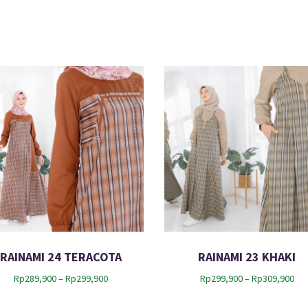
RAINAMI 24 TERACOTA
RAINAMI 23 KHAKI
P
P
Rp
289,900
–
Rp
299,900
Rp
299,900
–
Rp
309,900
r
r
i
i