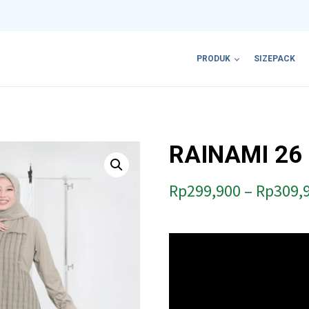
PRODUK
SIZEPACK
RAINAMI 26
Rp
299,900
–
Rp
309,