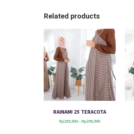
Related products
RAINAMI 25 TERACOTA
P
Rp
289,900
–
Rp
299,900
r
i