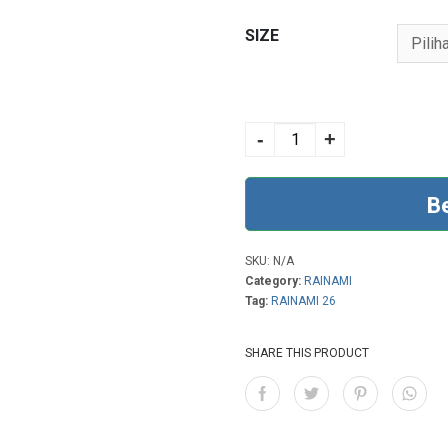
SIZE
RAINAMI 26 CREAM
quantity
-
+
B
SKU:
N/A
Category:
RAINAMI
Tag:
RAINAMI 26
SHARE THIS PRODUCT