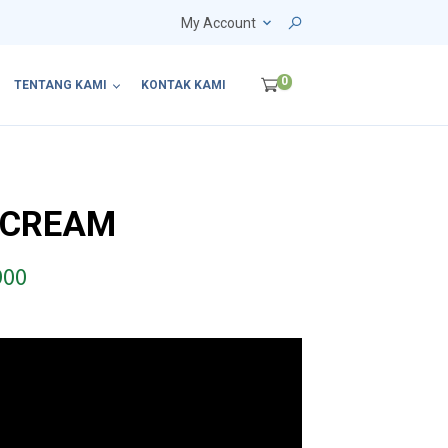
My Account
0
TENTANG KAMI
KONTAK KAMI
 CREAM
P
900
r
i
c
e
r