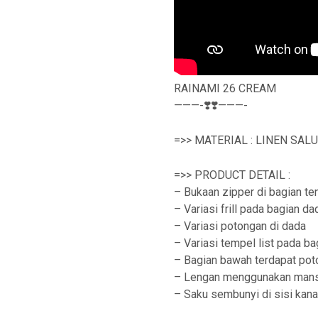
RAINAMI 26 CREAM
———-❣️❣️———-
=>> MATERIAL : LINEN SAL
=>> PRODUCT DETAIL :
– Bukaan zipper di bagian te
– Variasi frill pada bagian da
– Variasi potongan di dada
– Variasi tempel list pada b
– Bagian bawah terdapat poto
– Lengan menggunakan man
– Saku sembunyi di sisi kan