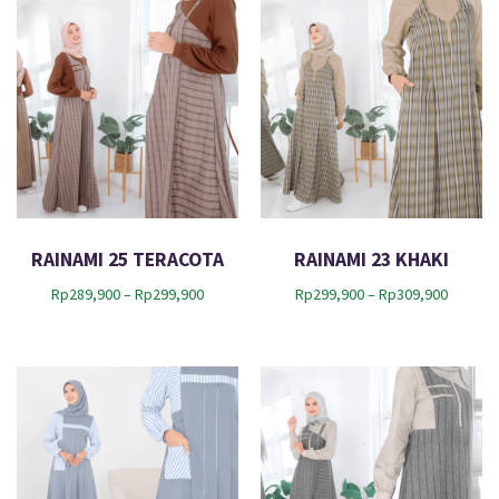
RAINAMI 25 TERACOTA
RAINAMI 23 KHAKI
P
P
Rp
289,900
–
Rp
299,900
Rp
299,900
–
Rp
309,900
r
r
i
i
c
c
e
e
r
r
a
a
n
n
g
g
e
e