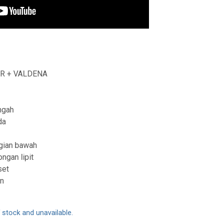
UR + VALDENA
ngah
da
agian bawah
ngan lipit
set
an
f stock and unavailable.