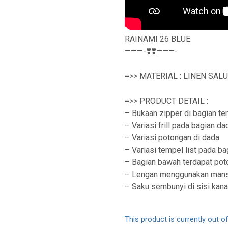
RAINAMI 26 BLUE
———-❣️❣️———-
=>> MATERIAL : LINEN SAL
=>> PRODUCT DETAIL :
– Bukaan zipper di bagian te
– Variasi frill pada bagian da
– Variasi potongan di dada
– Variasi tempel list pada b
– Bagian bawah terdapat poto
– Lengan menggunakan man
– Saku sembunyi di sisi kan
This product is currently out o