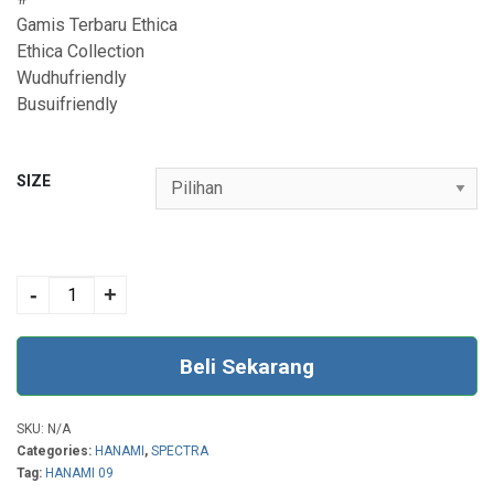
Gamis Terbaru Ethica
Ethica Collection
Wudhufriendly
Busuifriendly
SIZE
HANAMI 09 NAVY
quantity
-
+
Beli Sekarang
SKU:
N/A
Categories:
HANAMI
,
SPECTRA
Tag:
HANAMI 09