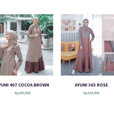
YUMI 407 COCOA BROWN
AYUMI 365 ROSE
Rp
289,900
Rp
339,900