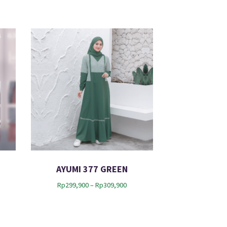
AYUMI 377 GREEN
P
Rp
299,900
–
Rp
309,900
r
i
c
e