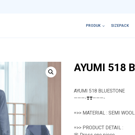
PRODUK
SIZEPACK
AYUMI 518 
AYUMI 518 BLUESTONE
———-❣️❣️———-
=>> MATERIAL : SEMI WOO
=>> PRODUCT DETAIL :
🌸 Dress one piece