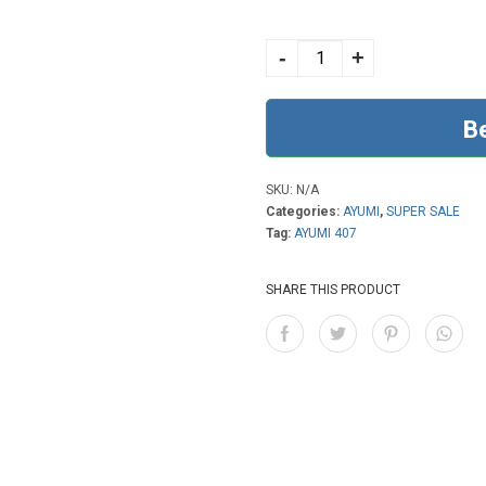
AYUMI 407 DUSTY
PURPLE quantity
-
+
B
SKU:
N/A
Categories:
AYUMI
,
SUPER SALE
Tag:
AYUMI 407
SHARE THIS PRODUCT