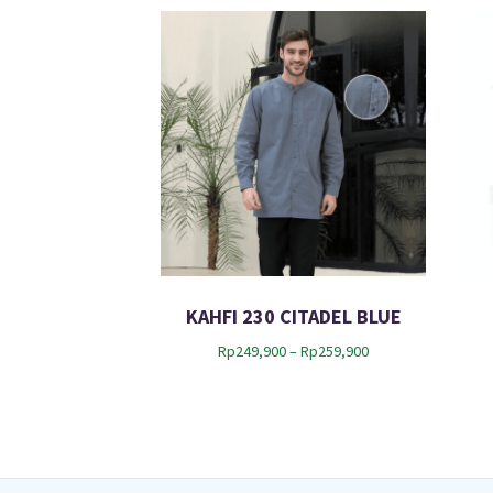
KAHFI 230 CITADEL BLUE
P
Rp
249,900
–
Rp
259,900
r
i
c
e
r
a