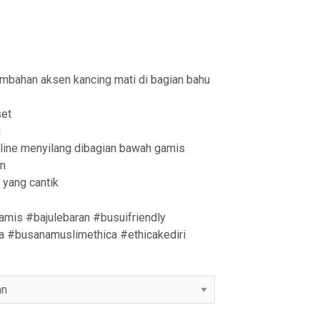
ambahan aksen kancing mati di bagian bahu
et
g
 line menyilang dibagian bawah gamis
an
 yang cantik
amis #bajulebaran #busuifriendly
a #busanamuslimethica #ethicakediri