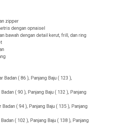
a
n
an zipper
g
metris dengan opnaisel
e
 bawah dengan detail kerut, frill, dan ring
:
t
an
R
ang
p
2
r Badan ( 86 ), Panjang Baju ( 123 ),
9
9
 Badan ( 90 ), Panjang Baju ( 132 ), Panjang
,
 Badan ( 94 ), Panjang Baju ( 135 ), Panjang
9
0
 Badan ( 102 ), Panjang Baju ( 138 ), Panjang
0