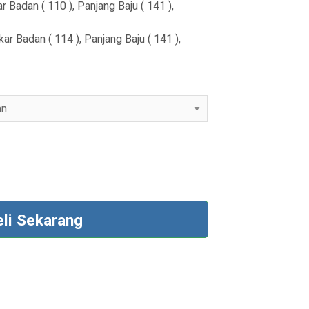
r Badan ( 110 ), Panjang Baju ( 141 ),
t
h
ar Badan ( 114 ), Panjang Baju ( 141 ),
r
o
u
g
h
R
p
3
eli Sekarang
0
9
,
9