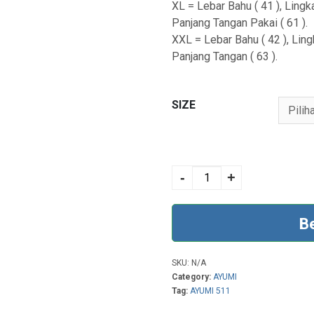
XL = Lebar Bahu ( 41 ), Lingka
Panjang Tangan Pakai ( 61 ).
XXL = Lebar Bahu ( 42 ), Lingk
Panjang Tangan ( 63 ).
SIZE
AYUMI 511 DUSTY
PINK quantity
-
+
B
SKU:
N/A
Category:
AYUMI
Tag:
AYUMI 511