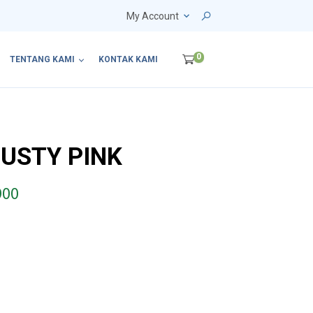
My Account
0
TENTANG KAMI
KONTAK KAMI
DUSTY PINK
P
900
r
i
c
e
r