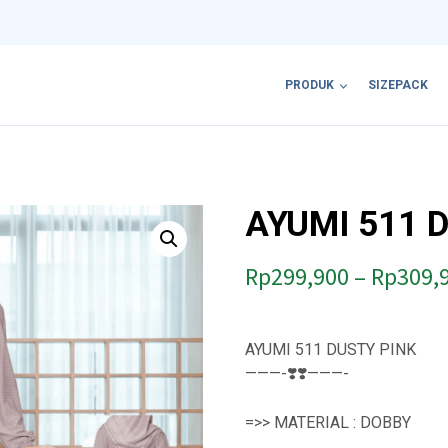
PRODUK
SIZEPACK
AYUMI 511 
Rp
299,900
–
Rp
309,
AYUMI 511 DUSTY PINK
———-❣️❣️———-
=>> MATERIAL : DOBBY