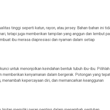
litas tinggi seperti katun, rayon, atau jersey. Bahan-bahan ini ti
ri, tetapi juga memberikan tampilan yang anggun dan lembut p
embuat ibu merasa diapresiasi dan nyaman dalam setiap
kunci untuk menonjolkan keindahan bentuk tubuh ibu-ibu. Pilihlah
an memberikan kenyamanan dalam bergerak. Potongan yang tepa
g, menambah kepercayaan diri, dan memancarkan keanggunan
tau lipitan memiliki peran penting dalam menambah sentuhan