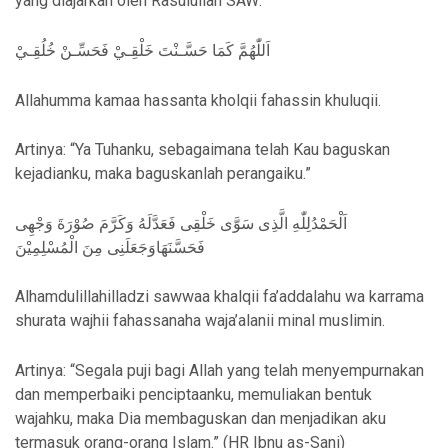
yang diajarkan oleh Rasulullah SAW:
اَللّٰهُمَّ كَمَا حَسَّـنْتَ خَلْقِـيْ فَحَسِّـنْ خُلُقِـيْ
Allahumma kamaa hassanta kholqii fahassin khuluqii.
Artinya: “Ya Tuhanku, sebagaimana telah Kau baguskan
kejadianku, maka baguskanlah perangaiku.”
اَلْحَمْدُلِلّٰهِ الَّذِى سَوَّى خَلْقِى فَعَدَّلَهُ وَكَرَّمَ صُوْرَةَ وَجْهِى
فَحَسَّنَهَاوَجَعَلَنِى مِنَ الْمُسْلِمِيْنَ
Alhamdulillahilladzi sawwaa khalqii fa’addalahu wa karrama
shurata wajhii fahassanaha waja’alanii minal muslimin.
Artinya: “Segala puji bagi Allah yang telah menyempurnakan
dan memperbaiki penciptaanku, memuliakan bentuk
wajahku, maka Dia membaguskan dan menjadikan aku
termasuk orang-orang Islam.” (HR Ibnu as-Sani)