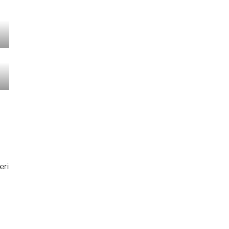
n
eri