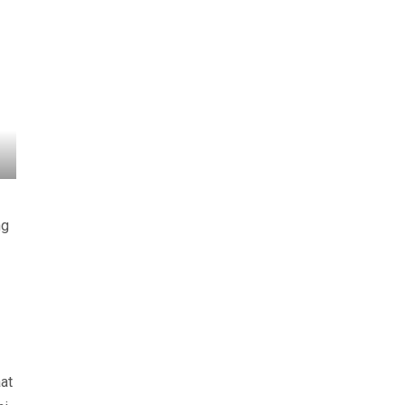
ng
at