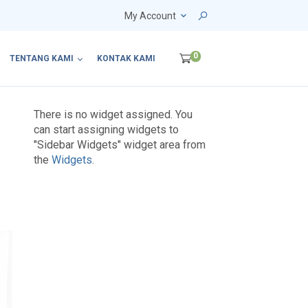
My Account
0
TENTANG KAMI
KONTAK KAMI
a
There is no widget assigned. You
can start assigning widgets to
"Sidebar Widgets" widget area from
the
Widgets
.