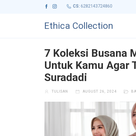
CS:
6282143724860
Ethica Collection
7 Koleksi Busana M
Untuk Kamu Agar T
Suradadi
TULISAN
AUGUST 26, 2024
B