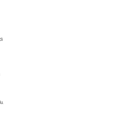
di
g
u.