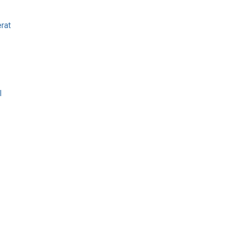
rat
l