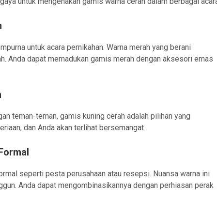
si gaya untuk mengenakan gamis warna cerah dalam berbagai acar
n
empurna untuk acara pernikahan. Warna merah yang berani
dah. Anda dapat memadukan gamis merah dengan aksesori emas
h
gan teman-teman, gamis kuning cerah adalah pilihan yang
iaan, dan Anda akan terlihat bersemangat.
 Formal
ormal seperti pesta perusahaan atau resepsi. Nuansa warna ini
nggun. Anda dapat mengombinasikannya dengan perhiasan perak