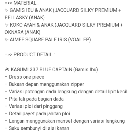
n
=>> MATERIAL :
g
✨ GAMIS IBU & ANAK (JACQUARD SILKY PREMIUM +
BELLASKY (ANAK)
e
✨ KOKO AYAH & ANAK (JACQUARD SILKY PREMIUM +
:
OKNARA (ANAK)
R
✨ AIMEE SQUARE PALE IRIS (VOAL EP)
p
=>> PRODUCT DETAIL :
2
4
🌸 KAGUMI 337 BLUE CAPTAIN (Gamis Ibu)
– Dress one piece
9
– Bukaan depan menggunakan zipper
,
– Variasi potongan dada lengkung dengan detail lipit kecil
9
– Pita tali pada bagian dada
– Variasi ploi dari pinggang
0
– Detail payet pada jahitan ploi
0
– Lengan menggunakan manset dengan variasi lengkung
t
– Saku sembunyi di sisi kanan