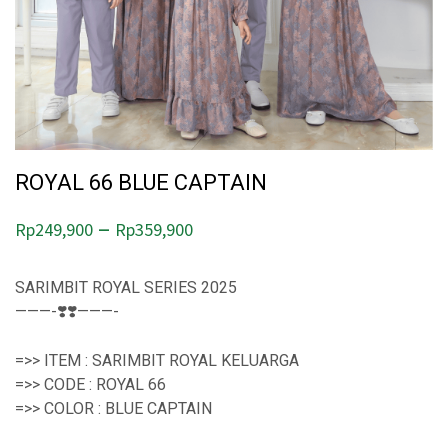
ROYAL 66 BLUE CAPTAIN
P
–
Rp
249,900
Rp
359,900
r
i
SARIMBIT ROYAL SERIES 2025
———-❣️❣️———-
c
e
=>> ITEM : SARIMBIT ROYAL KELUARGA
r
=>> CODE : ROYAL 66
=>> COLOR : BLUE CAPTAIN
a