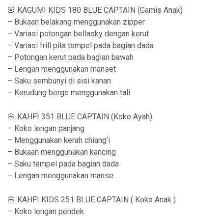
h
🌸 KAGUMI KIDS 180 BLUE CAPTAIN (Gamis Anak)
r
– Bukaan belakang menggunakan zipper
o
– Variasi potongan bellasky dengan kerut
– Variasi frill pita tempel pada bagian dada
u
– Potongan kerut pada bagian bawah
g
– Lengan menggunakan manset
h
– Saku sembunyi di sisi kanan
– Kerudung bergo menggunakan tali
R
p
🌸 KAHFI 351 BLUE CAPTAIN (Koko Ayah)
3
– Koko lengan panjang
5
– Menggunakan kerah chiang’i
– Bukaan menggunakan kancing
9
– Saku tempel pada bagian dada
,
– Lengan menggunakan manse
9
🌸 KAHFI KIDS 251 BLUE CAPTAIN ( Koko Anak )
0
– Koko lengan pendek