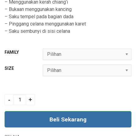
0
– Menggunakan kerah chiang’i
– Bukaan menggunakan kancing
– Saku tempel pada bagian dada
– Pinggang celana menggunakan karet
– Saku sembunyi di sisi celana
FAMILY
SIZE
ROYAL 66 BLUE
CAPTAIN quantity
-
+
Beli Sekarang