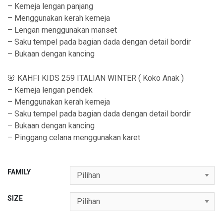
p
– Kemeja lengan panjang
4
– Menggunakan kerah kemeja
– Lengan menggunakan manset
6
– Saku tempel pada bagian dada dengan detail bordir
9
– Bukaan dengan kancing
,
9
🌸 KAHFI KIDS 259 ITALIAN WINTER ( Koko Anak )
– Kemeja lengan pendek
0
– Menggunakan kerah kemeja
0
– Saku tempel pada bagian dada dengan detail bordir
– Bukaan dengan kancing
– Pinggang celana menggunakan karet
FAMILY
SIZE