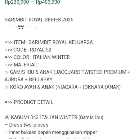
P
–
Rp
239,900
Rp
469,900
r
i
SARIMBIT ROYAL SERIES 2025
———-❣️❣️———-
c
e
=>> ITEM : SARIMBIT ROYAL KELUARGA
r
=>> CODE : ROYAL 52
=>> COLOR : ITALIAN WINTER
a
=>> MATERIAL :
n
✨ GAMIS IBU & ANAK (JACQUARD TWISTED PREMIUM +
g
AURORA + BELLASKY
✨ KOKO AYAH & ANAK (NIAGARA + (OKNARA (ANAK)
e
:
=>> PRODUCT DETAIL :
R
🌸 KAGUMI 343 ITALIAN WINTER (Gamis Ibu)
p
– Dress two-pieces
2
– Inner bukaan depan menggunakan zipper