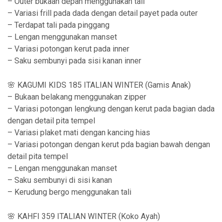
3
– Outer bukaan depan menggunakan tali
– Variasi frill pada dada dengan detail payet pada outer
9
– Terdapat tali pada pinggang
,
– Lengan menggunakan manset
9
– Variasi potongan kerut pada inner
– Saku sembunyi pada sisi kanan inner
0
0
🌸 KAGUMI KIDS 185 ITALIAN WINTER (Gamis Anak)
t
– Bukaan belakang menggunakan zipper
– Variasi potongan lengkung dengan kerut pada bagian dada
h
dengan detail pita tempel
r
– Variasi plaket mati dengan kancing hias
o
– Variasi potongan dengan kerut pda bagian bawah dengan
detail pita tempel
u
– Lengan menggunakan manset
g
– Saku sembunyi di sisi kanan
h
– Kerudung bergo menggunakan tali
R
🌸 KAHFI 359 ITALIAN WINTER (Koko Ayah)