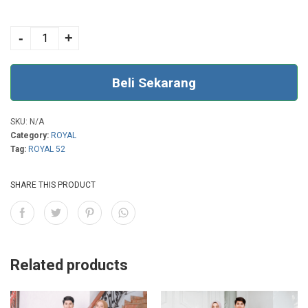
ROYAL 52 ITALIAN
WINTER quantity
-
+
Beli Sekarang
SKU:
N/A
Category:
ROYAL
Tag:
ROYAL 52
SHARE THIS PRODUCT
Related products