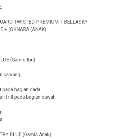
a
E
n
QUARD TWISTED PREMIUM + BELLASKY
g
E + (OKNARA (ANAK)
e
:
R
UE (Gamis Ibu)
p
2
n kancing
3
yet pada bagian dada
9
il frill pada bagian bawah
,
t
an
9
as
0
0
TRY BLUE (Gamis Anak)