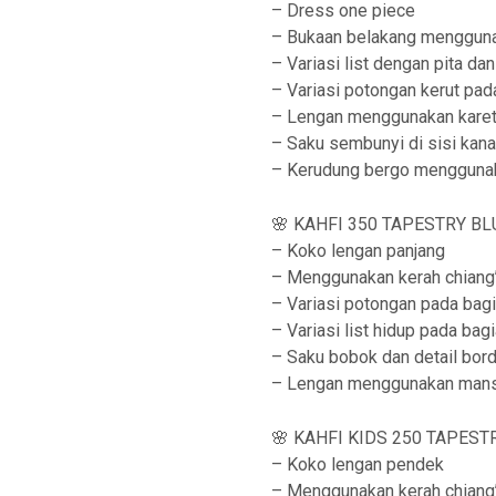
– Dress one piece
– Bukaan belakang mengguna
– Variasi list dengan pita dan
– Variasi potongan kerut pa
– Lengan menggunakan kare
– Saku sembunyi di sisi kan
– Kerudung bergo menggunak
🌸 KAHFI 350 TAPESTRY BLU
– Koko lengan panjang
– Menggunakan kerah chiang’
– Variasi potongan pada bag
– Variasi list hidup pada bag
– Saku bobok dan detail bord
– Lengan menggunakan man
🌸 KAHFI KIDS 250 TAPESTR
– Koko lengan pendek
– Menggunakan kerah chiang’