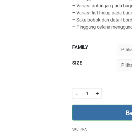
– Variasi potongan pada bag
– Variasi list hidup pada bag
– Saku bobok dan detail bord
– Pinggang celana mengguna
FAMILY
SIZE
ROYAL 50
TAPESTRY BLUE
-
+
quantity
B
SKU:
N/A