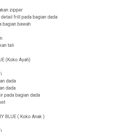
t
kan zipper
h
 detail frill pada bagian dada
r
da bagian bawah
t
o
an
u
an tali
g
E (Koko Ayah)
h
R
i
p
ian dada
ian dada
4
ir pada bagian dada
2
set
9
Y BLUE ( Koko Anak )
,
9
i