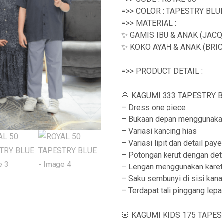
=>> COLOR : TAPESTRY BLU
=>> MATERIAL :
✨ GAMIS IBU & ANAK (JAC
✨ KOKO AYAH & ANAK (BRIC
=>> PRODUCT DETAIL :
🌸 KAGUMI 333 TAPESTRY BL
– Dress one piece
– Bukaan depan menggunaka
– Variasi kancing hias
– Variasi lipit dan detail pa
– Potongan kerut dengan deta
– Lengan menggunakan kare
– Saku sembunyi di sisi kan
– Terdapat tali pinggang lep
🌸 KAGUMI KIDS 175 TAPES