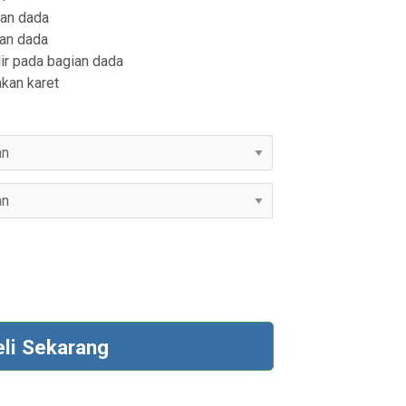
0
ian dada
ian dada
0
ir pada bagian dada
kan karet
eli Sekarang