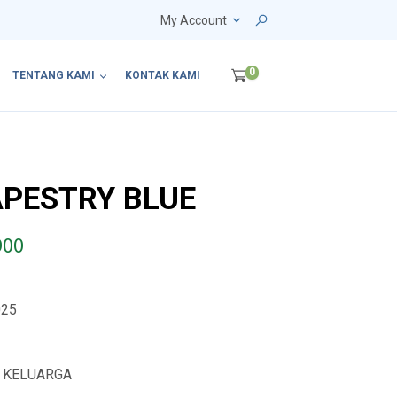
My Account
0
TENTANG KAMI
KONTAK KAMI
APESTRY BLUE
P
900
r
i
025
c
e
L KELUARGA
r