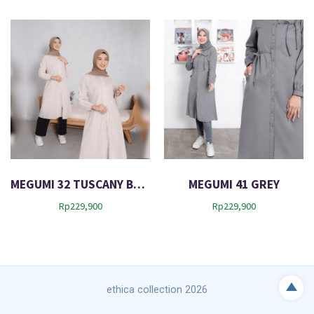
i
c
e
r
a
n
g
e
:
R
p
2
7
MEGUMI 32 TUSCANY BROWN
MEGUMI 41 GREY
2
,
Rp
229,900
Rp
229,900
9
0
0
t
h
r
ethica collection 2026
o
u