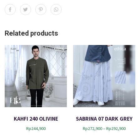
Related products
KAHFI 240 OLIVINE
SABRINA 07 DARK GREY
P
Rp
244,900
Rp
272,900
–
Rp
292,900
r