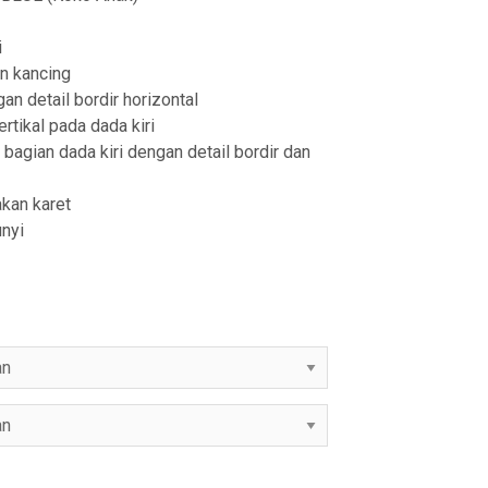
0
i
0
n kancing
an detail bordir horizontal
rtikal pada dada kiri
bagian dada kiri dengan detail bordir dan
kan karet
nyi