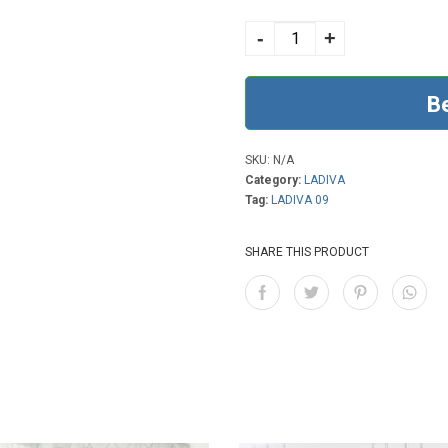
LADIVA 09 NIMBUS
BLUE quantity
-
+
B
SKU:
N/A
Category:
LADIVA
Tag:
LADIVA 09
SHARE THIS PRODUCT