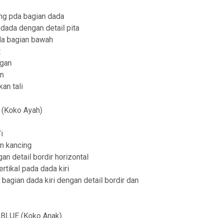
t
ing pda bagian dada
h
n dada dengan detail pita
r
da bagian bawah
t
o
ngan
u
an
g
an tali
h
(Koko Ayah)
R
p
i
n kancing
3
an detail bordir horizontal
2
rtikal pada dada kiri
9
bagian dada kiri dengan detail bordir dan
,
9
BLUE (Koko Anak)