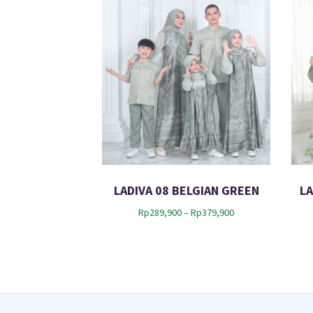
LADIVA 08 BELGIAN GREEN
L
P
Rp
289,900
–
Rp
379,900
r
i
c
e
r
a
n