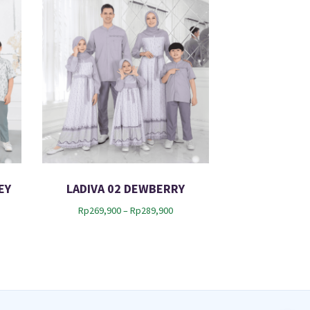
EY
LADIVA 02 DEWBERRY
P
Rp
269,900
–
Rp
289,900
r
i
c
e
r
a
n