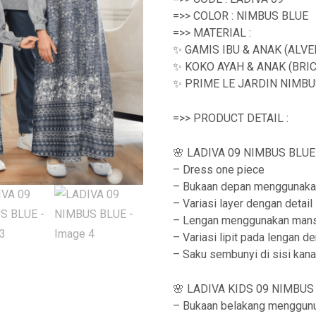
=>> COLOR : NIMBUS BLUE
=>> MATERIAL :
✨ GAMIS IBU & ANAK (ALVE
✨ KOKO AYAH & ANAK (BRIC
✨ PRIME LE JARDIN NIMBUS
=>> PRODUCT DETAIL :
🌸 LADIVA 09 NIMBUS BLUE 
– Dress one piece
– Bukaan depan menggunaka
– Variasi layer dengan detail 
– Lengan menggunakan man
– Variasi lipit pada lengan d
– Saku sembunyi di sisi kan
🌸 LADIVA KIDS 09 NIMBUS 
– Bukaan belakang menggunu