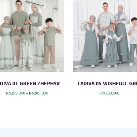
ADIVA 01 GREEN ZHEPHYR
LADIVA 05 WISHFULL GR
P
Rp
259,900
–
Rp
289,900
Rp
309,900
r
i
c
e
r
a
n