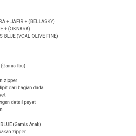
a
n
RA + JAFIR + (BELLASKY)
g
E + (OKNARA)
e
 BLUE (VOAL OLIVE FINE)
:
R
p
(Gamis Ibu)
2
n zipper
5
lipit dari bagian dada
9
set
,
engan detail payet
an
9
0
BLUE (Gamis Anak)
0
akan zipper