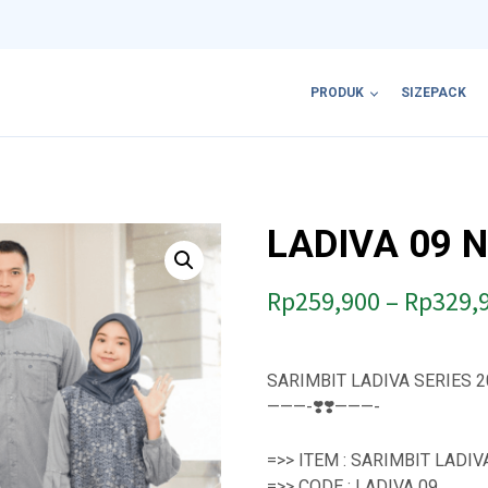
PRODUK
SIZEPACK
LADIVA 09 
Rp
259,900
–
Rp
329,
SARIMBIT LADIVA SERIES 2
———-❣️❣️———-
=>> ITEM : SARIMBIT LADI
=>> CODE : LADIVA 09