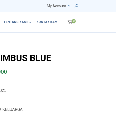
My Account
0
TENTANG KAMI
KONTAK KAMI
NIMBUS BLUE
P
900
r
i
025
c
e
VA KELUARGA
r