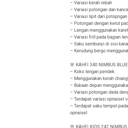
– Variasi kerah rebah
– Variasi potongan dan kanc
– Variasi lipit dari potopnga
– Potongan dengan kerut pa
– Lengan menggunakan kare
– Variasi frill pada bagian le
– Saku sembunyi di sisi kan
– Kerudung bergo menggunak
🌸 KAHFI 340 NIMBUS BLUE 
– Koko lengan pendek
– Menggunakan kerah chiang’
– Bukaan depan menggunaka
– Variasi potongan dada deng
– Terdapat variasi opnaisel ve
– Terdapat saku tempel pada 
opnaisel
🌸 KAHFI KIDS 242 NIMBUS 