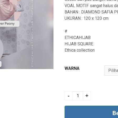
VOAL MOTIF sangat halus dan 
BAHAN : DIAMOND SAFIA P
UKURAN : 120 x 120 cm
#
ETHICAHIJAB
HIJAB SQUARE
Ethica collection
WARNA
KINZA SQUARE 05
quantity
-
+
B