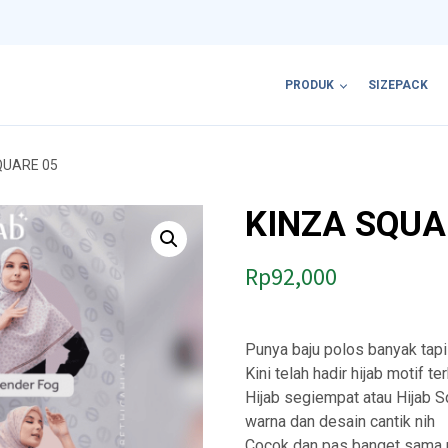
PRODUK
SIZEPACK
QUARE 05
KINZA SQUA
Rp
92,000
Punya baju polos banyak tapi
Kini telah hadir hijab motif 
Hijab segiempat atau Hijab Sq
warna dan desain cantik nih
Cocok dan pas banget sama 