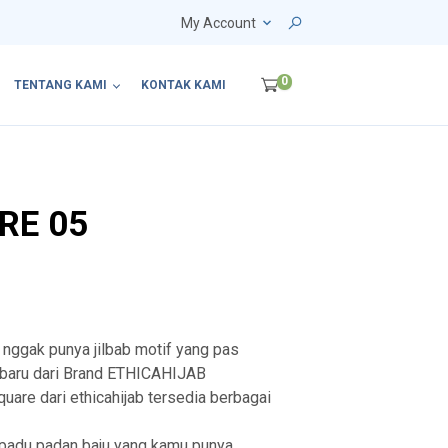
My Account
0
TENTANG KAMI
KONTAK KAMI
RE 05
 nggak punya jilbab motif yang pas
terbaru dari Brand ETHICAHIJAB
uare dari ethicahijab tersedia berbagai
padu padan baju yang kamu punya