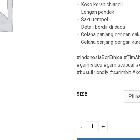
– Koko kerah chiang’i
– Lengan pendek
– Saku tempel
– Detail bordir di dada
– Celana panjang dengan sak
– Celana panjang dengan kar
#IndonesiaBerEthica #TimAh
#gamislucu #gamiscasual #g
#busuifriendly #sarimbit #k
SIZE
KAHFI KIDS 184
KASHMEER GREEN
-
+
quantity