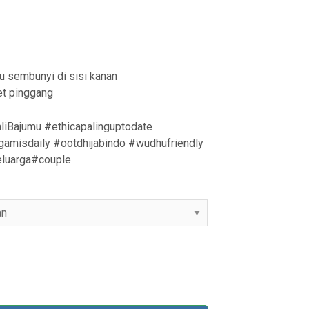
u sembunyi di sisi kanan
et pinggang
liBajumu #ethicapalinguptodate
amisdaily #ootdhijabindo #wudhufriendly
eluarga#couple