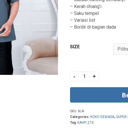
– Kerah chiang’i
– Saku tempel
– Variasi list
– Bordir di bagian dada
SIZE
KAHFI 274
ATLANTIC BLUE
-
+
quantity
B
SKU:
N/A
Categories:
KOKO DEWASA
,
SUPER 
Tag:
KAHFI 274