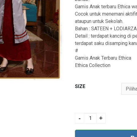
Gamis Anak terbaru Ethica w
Cocok untuk menemani aktifit
ataupun untuk Sekolah.
Bahan : SATEEN + LODIARZA
Detail : terdapat kancing di 
terdapat saku disamping kan
#
Gamis Anak Terbaru Ethica
Ethica Collection
SIZE
KAGUMI KIDS 26
MAROON quantity
-
+