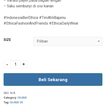
– Variasi payet pada bagian lengan
– Saku sembunyi di sisi kanan
#IndonesiaBerEthica #TimAhliBajumu
#EthicaFashionAndFriends #EthicaDailyWear
SIZE
ISHAMI 08 BLACK
quantity
-
+
Beli Sekarang
SKU:
N/A
Category:
ISHAMI
Tag:
ISHAMI 08