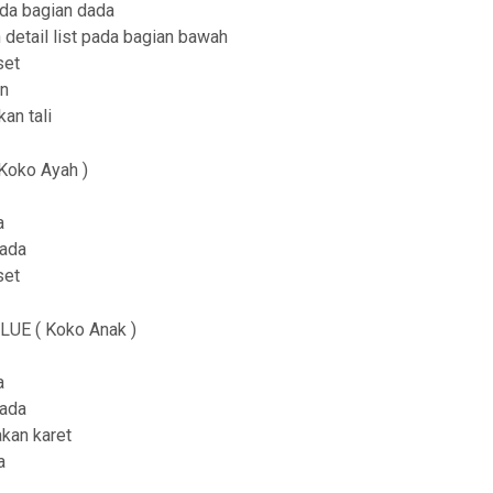
ada bagian dada
t
detail list pada bagian bawah
h
set
r
an
an tali
o
u
Koko Ayah )
g
a
h
dada
R
set
p
UE ( Koko Anak )
3
0
a
9
dada
kan karet
,
a
9