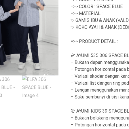
=>> COLOR : SPACE BLUE
=>> MATERIAL :
✨ GAMIS IBU & ANAK (VALD
✨ KOKO AYAH & ANAK (DEB
=>> PRODUCT DETAIL :
🌸 AYUMI 535 306 SPACE BLU
– Bukaan depan menggunaka
– Potongan horizontal pada 
– Variasi skoder dengan kan
– Variasi list dengan ring pa
– Lengan menggunakan man
– Saku sembunyi di sisi kan
🌸 AYUMI KIDS 39 SPACE BLU
– Bukaan belakang mengguna
– Potongan horizontal pada 