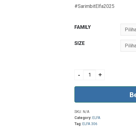
#SarimbitElfa2025
FAMILY
SIZE
ELFA 306 SPACE
BLUE quantity
-
+
B
SKU:
N/A
Category:
ELFA
Tag:
ELFA 306