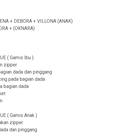
a
n
ENA + DEBORA + VILLONA (ANAK)
g
ORA + (OKNARA)
e
:
R
E ( Gamis Ibu )
p
n zipper
2
bagian dada dan pinggang
cing pada bagian dada
0
da bagian dada
9
set
,
an
9
E ( Gamis Anak )
0
kan zipper
0
dada dan pinggang