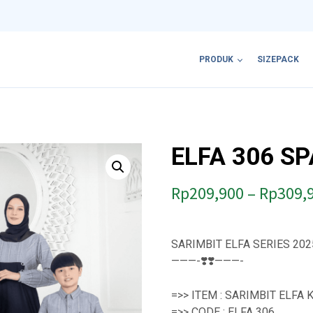
PRODUK
SIZEPACK
ELFA 306 S
Rp
209,900
–
Rp
309,
SARIMBIT ELFA SERIES 202
———-❣️❣️———-
=>> ITEM : SARIMBIT ELFA
=>> CODE : ELFA 306