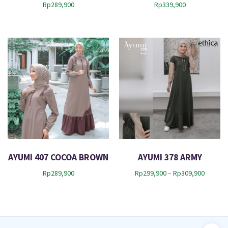
Rp
289,900
Rp
339,900
AYUMI 407 COCOA BROWN
AYUMI 378 ARMY
P
Rp
289,900
Rp
299,900
–
Rp
309,900
r
i
c
e
r