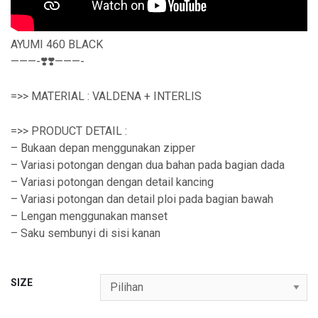
h
r
o
AYUMI 460 BLACK
———-❣️❣️———-
u
g
=>> MATERIAL : VALDENA + INTERLIS
h
=>> PRODUCT DETAIL :
R
– Bukaan depan menggunakan zipper
p
– Variasi potongan dengan dua bahan pada bagian dada
2
– Variasi potongan dengan detail kancing
– Variasi potongan dan detail ploi pada bagian bawah
7
– Lengan menggunakan manset
1
– Saku sembunyi di sisi kanan
,
9
SIZE
1