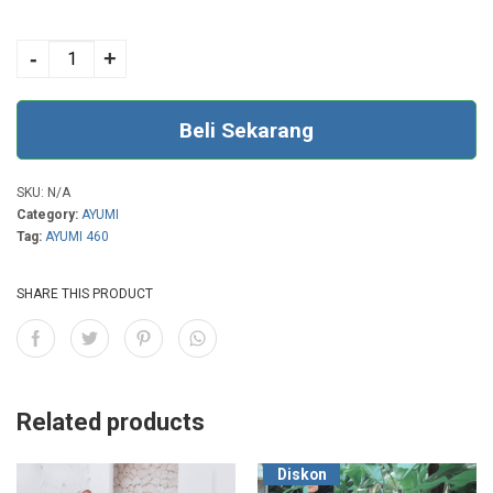
5
AYUMI 460 BLACK
quantity
-
+
Beli Sekarang
SKU:
N/A
Category:
AYUMI
Tag:
AYUMI 460
SHARE THIS PRODUCT
Related products
Diskon