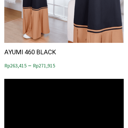
AYUMI 460 BLACK
P
–
Rp
263,415
Rp
271,915
r
i
c
e
r
a