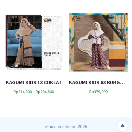
KAGUMI KIDS 18 COKLAT
KAGUMI KIDS 68 BURGUNDY
P
Rp
214,800
–
Rp
294,800
Rp
379,900
r
i
c
e
r
a
ethica collection 2026