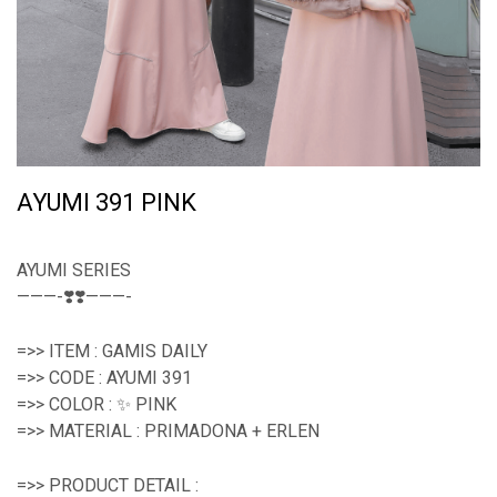
AYUMI 391 PINK
AYUMI SERIES
———-❣️❣️———-
=>> ITEM : GAMIS DAILY
=>> CODE : AYUMI 391
=>> COLOR : ✨ PINK
=>> MATERIAL : PRIMADONA + ERLEN
=>> PRODUCT DETAIL :