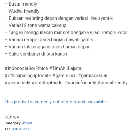
– Busui friendly
– Wudhu friendly
– Bukaan resleting depan dengan variasi line syantik
– Variasi 2 tone warna cakeup
– Tangan menggunakan manset dengan variasi rempel kecil
– Variasi rempel pada bagian bawah gamis
– Variasi tali pinggang pada bagian depan
– Saku sembunyi di sisi kanan
#IndonesiaBerEthica #TimAhliBajumu
#ethicapalinguptodate #gamislucu #gamiscasual
#gamisdaily #ootdhijabindo #wudhufriendly #busuifriendly
This product is currently out of stock and unavailable.
SKU:
N/A
Category:
AYUMI
Tag:
AYUMI 391